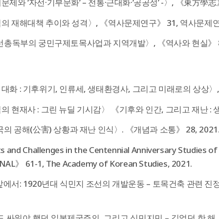
제와 ‘자선·기부문화’ – 전통·근대화·‘공공성’ -〉, 《東方學志》
 재해대책 추이와 성격〉, 《역사문제연구》 31, 역사문제연구소
선총독부의 궁민구제토목사업과 지역개발〉, 《역사와 현실》 86,
화 : 기후위기, 인류세, 생태환경사, 그리고 미래로의 상상〉, 《
 현재사 : 그린 뉴딜 기시감〉 《기후와 인간, 그리고 재난 : 
의 공해(公害) 상황과 재난 인식〉. 《개념과 소통》 28, 2021
 and Challenges in the Centennial Anniversary Studies 
L》 61-1, The Academy of Korean Studies, 2021.
에서: 1920년대 식민지 조선의 개발운동 – 토목건축 관련 진정
 싸워야 했던 일본제국주의, 그리고 식민지민 – 길었던 한 해, 