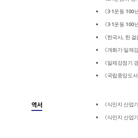
《3·1운동 100년
《3·1운동 100년
《한국사, 한 걸음
《개화기·일제강점기
《일제강점기 경성
《국립중앙도서관 
역서
《식민지 산업기반
《식민지 산업기반