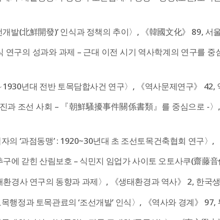
개발(北鮮開發)’ 인식과 정책의 추이〉, 《韓國文化》 89, 서
 연구의 성과와 과제 – 근대 이전 시기 역사학계의 연구를 중심
∼1930년대 전반 토목담합사건 연구〉, 《역사문제연구》 42, 
여진과 조선 사회 – 『朝鮮騷擾事件關係書類』를 중심으로 -〉,
의 ‘과점동맹’ : 1920~30년대 초 조선토목건축협회 연구〉, 《
구에 갇힌 산림보호 – 식민지 임업가 사이토 오토사쿠(齋藤音作)를
환경사 연구의 동향과 과제〉, 《생태환경과 역사》 2, 한국생태
행정과 토목관료의 ‘조선개발’ 인식〉, 《역사와 경계》 97, 부