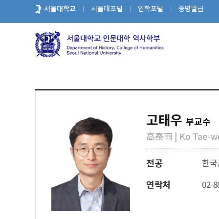
바
서울대학교
서울대포털
입학포털
증명발급
로
가
기
메
뉴
고태우
부교수
高泰雨 | Ko Tae-w
전공
한국
연락처
02-8