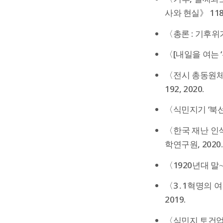
사와 현실》 118,
〈총론 : 기후위기
〈[내일을 여는 ‘
〈전시 총동원체
192, 2020.
〈식민지기 ‘북선
〈한국 재난 인식
학연구원, 2020.
〈1920년대 말
〈3․1혁명의 
2019.
〈식민지 토건업자