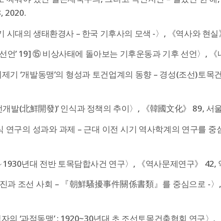
 2020.
 시대의 생태환경사 – 한국 기후사의 모색 -〉, 《역사와 현실》 1
선언’ 19] ⑮ 비상사태에 돌아보는 기후운동과 기후 선언〉, 《내일
제기 ‘개발동맹’의 형성과 토건업계의 동향 – 경성(조선)토목
개발(北鮮開發)’ 인식과 정책의 추이〉, 《韓國文化》 89, 서
 연구의 성과와 과제 – 근대 이전 시기 역사학계의 연구를 중심
∼1930년대 전반 토목담합사건 연구〉, 《역사문제연구》 42, 
여진과 조선 사회 – 『朝鮮騷擾事件關係書類』를 중심으로 -〉,
의 ‘과점동맹’ : 1920~30년대 초 조선토목건축협회 연구〉, 《