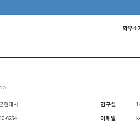
학부소
oo
근현대사
연구실
1
80-6254
이메일
k