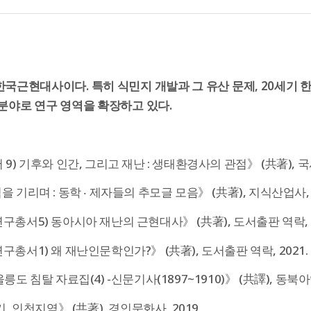
한국근현대사이다. 특히 식민지 개발과 그 유산 문제, 20세기
 분야로 연구 영역을 확장하고 있다.
9) 기후와 인간, 그리고 재난 : 생태환경사의 관점》 (共著), 국
기리며 : 동학 ‧ 제자들의 추모글 모음》 (共著), 지식산업사, 2
총서5) 동아시아 재난의 근현대사》 (共著), 도서출판 역락, 2
총서1) 왜 재난인문학인가?》 (共著), 도서출판 역락, 2021.
도 침탈 자료집(4) -신문기사(1897~1910)》 (共譯), 동북아
, 인천지역》 (共著), 경인문화사, 2019.