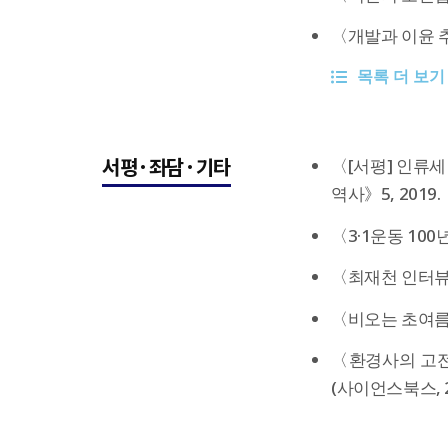
〈개발과 이윤 추
목록 더 보기
서평·좌담·기타
〈[서평] 인류세
역사》5, 2019.
〈3·1운동 100
〈최재천 인터뷰 
〈비오는 초여름,
〈환경사의 고전
(사이언스북스, 