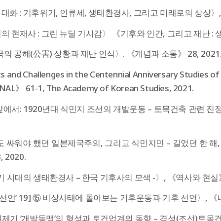
화 : 기후위기, 인류세, 생태환경사, 그리고 미래로의 상상〉, 《
 현재사 : 그린 뉴딜 기시감〉 《기후와 인간, 그리고 재난 : 
의 공해(公害) 상황과 재난 인식〉. 《개념과 소통》 28, 2021
 and Challenges in the Centennial Anniversary Studies 
L》 61-1, The Academy of Korean Studies, 2021.
에서: 1920년대 식민지 조선의 개발운동 – 토목건축 관련 진정
 싸워야 했던 일본제국주의, 그리고 식민지민 – 길었던 한 해, 
 2020.
 시대의 생태환경사 – 한국 기후사의 모색 -〉, 《역사와 현실》 1
선언’ 19] ⑮ 비상사태에 돌아보는 기후운동과 기후 선언〉, 《내일
제기 ‘개발동맹’의 형성과 토건업계의 동향 – 경성(조선)토목