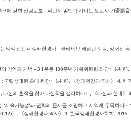
구에 갇힌 산림보호 – 식민지 임업가 사이토 오토사쿠(齋藤音作)를
 논의의 전선과 생태환경사 – 클라이브 해밀턴 지음, 정서진 옮김,
년의 기억과 기념 – 3·1운동 100주년 기획위원회 좌담〉 (共著),
: 국립생태원 초대 원장〉 (共著), 《생태환경과 역사》 4, 한국
 다산의 흔적을 찾아 다산학을 생각하다〉, 《다산과 현대》 8,
, ‘지속가능성’과 권력의 문제를 조명하고 지역에 주목하다 –
2012)〉, 《생태환경과 역사》 1, 한국생태환경사학회, 2015.