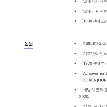
〈일제시기 재해문
〈일제 식민권력의
〈1930년대 조
논문
〈미래세대와의 대
〈기후변화 인식의
〈1970년대 한국
〈Achievements
《KOREA JOURNA
〈개발의 문턱 앞
2020.
〈기후, 날씨와도