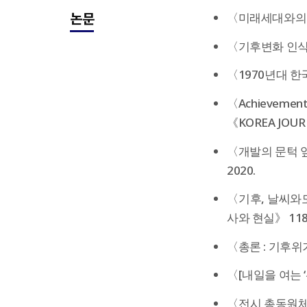
논문
〈미래세대와의 대
〈기후변화 인식의
〈1970년대 한국
〈Achievements
《KOREA JOURNA
〈개발의 문턱 앞
2020.
〈기후, 날씨와도
사와 현실》 118,
〈총론 : 기후위기
〈[내일을 여는 ‘
〈전시 총동원체