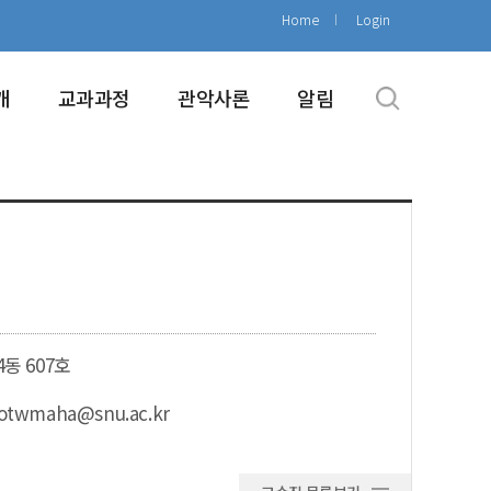
Home
Login
개
교과과정
관악사론
알림
4동 607호
otwmaha@snu.ac.kr