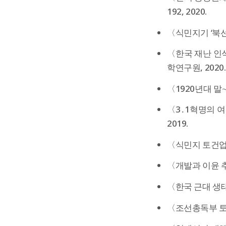
192, 2020.
〈식민지기 ‘북선
〈한국 재난 인식
학연구원, 2020.
〈1920년대 말
〈3․1혁명의 
2019.
〈식민지 토건업자
〈개발과 이윤 추
〈한국 근대 생태
〈조선총독부 토목