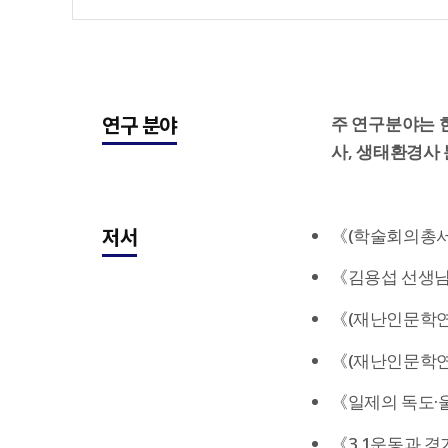
연구 분야
주 연구분야는 
사, 생태환경사
저서
《(학술회의총서 
《김용섭 선생님을 
《(재난인문학연구
《(재난인문학연구
《일제의 독도·울릉
《3.1운동과 경기