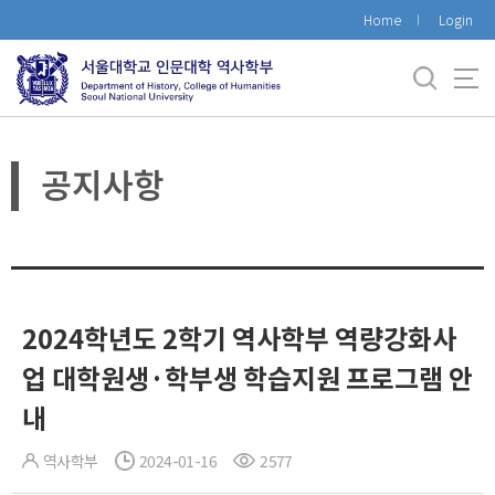
바
Home
Login
로
가
기
메
뉴
공지사항
2024학년도 2학기 역사학부 역량강화사
업 대학원생·학부생 학습지원 프로그램 안
내
역사학부
2024-01-16
2577