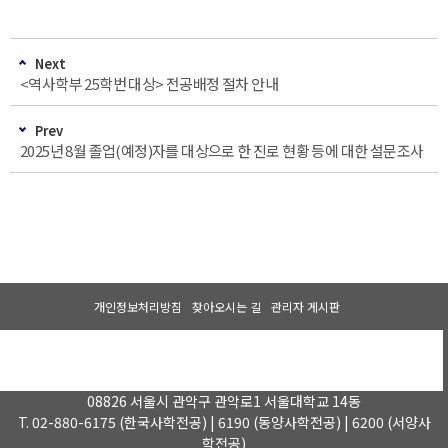
Next
<역사학부 25학번 대상> 전공배정 절차 안내
Prev
2025년 8월 졸업(예정)자를 대상으로 한 진로 현황 등에 대한 설문조사
개인정보처리방침
찾아오시는 길
관리자 게시판
08826 서울시 관악구 관악로1 서울대학교 14동
T. 02-880-6175 (한국사학전공) | 6190 (동양사학전공) | 6200 (서양사
학전공)