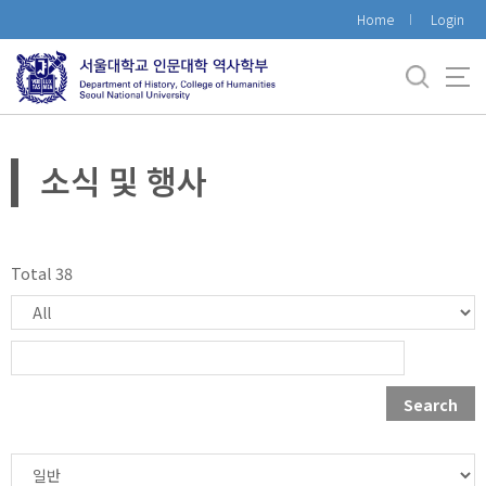
바
Home
Login
로
가
기
메
뉴
소식 및 행사
Total 38
Search