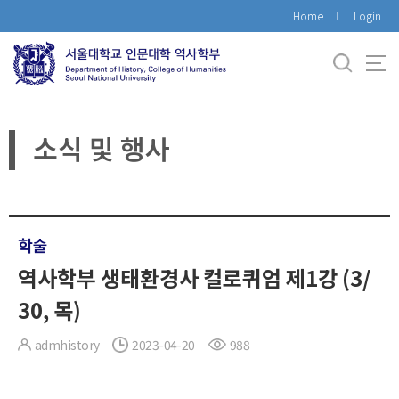
바
Home
Login
로
가
기
메
뉴
소식 및 행사
학술
역사학부 생태환경사 컬로퀴엄 제1강 (3/
30, 목)
admhistory
2023-04-20
988