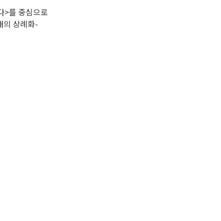
이다>를 중심으로
태의 상례화-