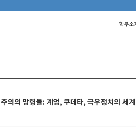
학부소
주의의 망령들: 계엄, 쿠데타, 극우정치의 세