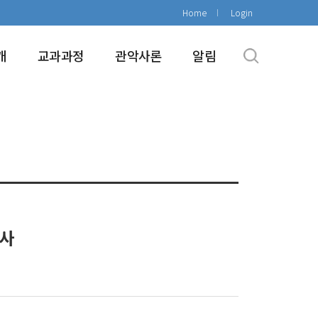
Home
Login
개
교과과정
관악사론
알림
계사