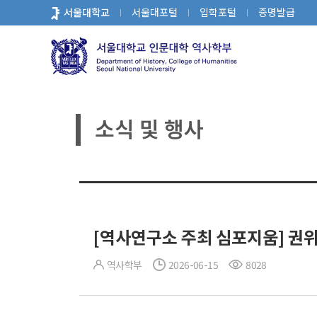
바
서울대학교
서울대포털
입학포털
증명발급
로
가
기
메
뉴
소식 및 행사
[역사연구소 주최 심포지움] 권위
역사학부
2026-06-15
8028