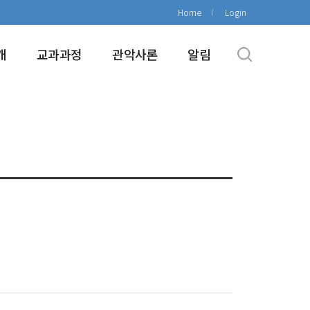
Home
Login
개
교과과정
관악사론
알림