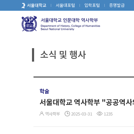
바
서울대학교
서울대포털
입학포털
증명발급
로
가
기
메
뉴
소식 및 행사
학술
서울대학교 역사학부 "공공역사의 최
역사학부
2025-03-31
1235